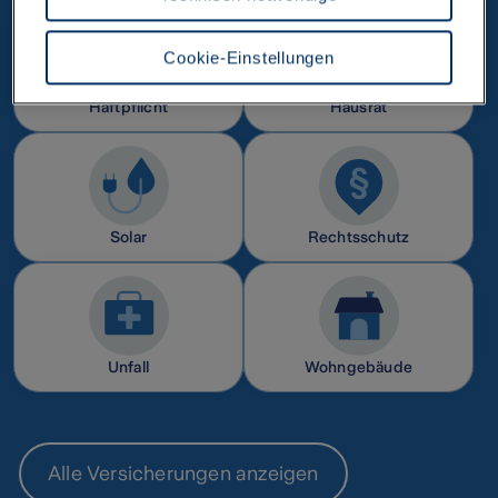
kein mit der EU vergleichbares Datenschutzniveau aufweisen (z.B. USA). Es
besteht dort das Risiko, dass Behörden die Daten nutzen und analysieren
sowie Ihre Betroffenenrechte nicht durchgesetzt werden können- Ihre
Cookie-Einstellungen
Einwilligung können Sie jederzeit über die Cookie Einstellungen mit Wirkung
für die Zukunft widerrufen. Weitere Informationen zu Cookies und der
Haftpflicht
Hausrat
Widerrufsmöglichkeit finden Sie unter den folgenden Links
Datenschutz
Impressum
Solar
Rechtsschutz
Unfall
Wohngebäude
Alle Versicherungen anzeigen