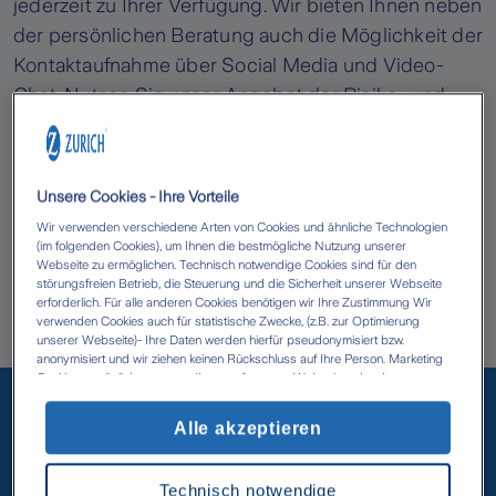
jederzeit zu Ihrer Verfügung. Wir bieten Ihnen neben
der persönlichen Beratung auch die Möglichkeit der
Kontaktaufnahme über Social Media und Video-
Chat. Nutzen Sie unser Angebot der Risiko- und
Versicherungsanalyse und profitieren Sie von
unserem gern genutzten Dokumentencheck. Für die
Qualität unserer Angebote steht unser
Unsere Cookies - Ihre Vorteile
Leistungsversprechen. Damit Sie zu dem Menschen
Wir verwenden verschiedene Arten von Cookies und ähnliche Technologien
gehören, die nicht nur glauben und hoffen, sondern
(im folgenden Cookies), um Ihnen die bestmögliche Nutzung unserer
Webseite zu ermöglichen. Technisch notwendige Cookies sind für den
wissen, gut versichert zu sein.
störungsfreien Betrieb, die Steuerung und die Sicherheit unserer Webseite
erforderlich. Für alle anderen Cookies benötigen wir Ihre Zustimmung Wir
Herzlichst Ihr Zurich Team Sören Ebert &
verwenden Cookies auch für statistische Zwecke, (z.B. zur Optimierung
unserer Webseite)- Ihre Daten werden hierfür pseudonymisiert bzw.
Mitarbeiter/innen.
anonymisiert und wir ziehen keinen Rückschluss auf Ihre Person. Marketing
Unsere beliebtesten
Cookies ermöglichen es uns, Ihnen auf unserer Webseite oder den
Webseiten anderer Anbieter, personalisierte Inhalte und Angebote zur
Verfügung zu stellen. Mit einem Klick auf die Schaltfläche „Alle Cookies
Versicherungen
Alle akzeptieren
akzeptieren' erlauben Sie uns die Datenverarbeitung durch sämtliche dieser
Cookies durch uns oder unsere technologischen Partner, ggf. auch zu eigenen
Zwecken. Im Zusammenhang mit der Nutzung von Drittanbieter-Tools (z.B.
Technisch notwendige
Google Analytics) kann es zu einer Datenübermittlung in Länder kommen, die