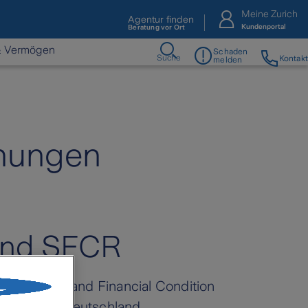
Meine Zurich
Agentur finden
Kundenportal
Beratung vor Ort
& Vermögen
Schaden
Suche
Kontakt
melden
chungen
 und SFCR
ie Solvency and Financial Condition
ich Gruppe Deutschland.