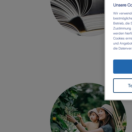
Unsere Coo
Wir verwende
bestmögliche
Betrieb, die 
Zustimmung W
werden hierf
Cookies ermö
und Angebote 
die Datenver
eigenen Zwec
Datenübermit
besteht dort
durchgesetzt
Zukunft wide
Datenschut
T