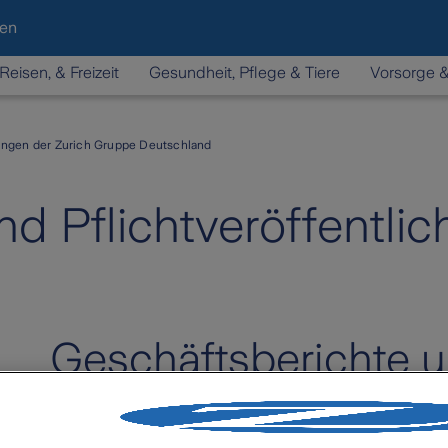
den
Reisen, & Freizeit
Gesundheit, Pflege & Tiere
Vorsorge 
hungen der Zurich Gruppe Deutschland
nd Pflichtveröffentli
Geschäftsberichte
Hier finden Sie die Geschäftsberichte und d
Reports (SFCR) der Gesellschaften der Zur