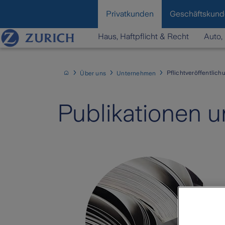
content
Privatkunden
Geschäftskun
Haus, Haftpflicht & Recht
Auto, 
Pflichtveröffentlic
Über uns
Unternehmen
Publikationen u