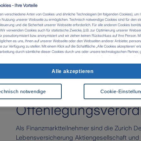
kies - Ihre Vorteile
n verschiedene Arten von Cookies und ähnliche Technologien (im folgenden Cookies), um I
 Nutzung unserer Webseite zu ermöglichen. Technisch notwendige Cookies sind für den st
Geschäftsberichte und SFCR
Steuerung und die Sicherheit unserer Webseite erforderlich. Für alle anderen Cookies benöti
ir verwenden Cookies auch für statistische Zwecke, (z.B. zur Optimierung unserer Webseit
ür pseudonymisiert bzw. anonymisiert und wir ziehen keinen Rückschluss auf Ihre Person. M
glichen es uns, Ihnen auf unserer Webseite oder den Webseiten anderer Anbieter, personali
zur Verfügung zu stellen. Mit einem Klick auf die Schaltfläche „Alle Cookies akzeptieren' er
arbeitung durch sämtliche dieser Cookies durch uns oder unsere technologischen Partner, g
ken. Im Zusammenhang mit der Nutzung von Drittanbieter-Tools (z.B. Google Analytics) kan
tlung in Länder kommen, die kein mit der EU vergleichbares Datenschutzniveau aufweisen (
 das Risiko, dass Behörden die Daten nutzen und analysieren sowie Ihre Betroffenenrechte n
Alle akzeptieren
Nachhaltigkeitsbez
 werden können- Ihre Einwilligung können Sie jederzeit über die Cookie Einstellungen mit Wi
rrufen. Weitere Informationen zu Cookies und der Widerrufsmöglichkeit finden Sie unter den
z
Impressum
Offenlegungen (ge
echnisch notwendige
Cookie-Einstellu
Offenlegungsverord
Als Finanzmarktteilnehmer sind die Zurich D
Lebensversicherung Aktiengesellschaft und 