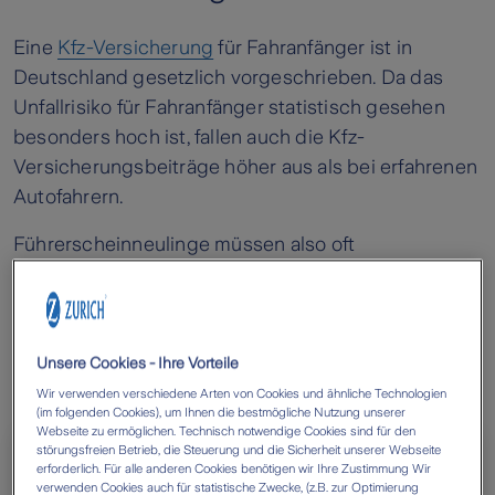
Eine
Kfz-Versicherung
für Fahranfänger ist in
Deutschland gesetzlich vorgeschrieben. Da das
Unfallrisiko für Fahranfänger statistisch gesehen
besonders hoch ist, fallen auch die Kfz-
Versicherungsbeiträge höher aus als bei erfahrenen
Autofahrern.
Führerscheinneulinge müssen also oft
Beitragszuschläge zahlen und gewisse
Sonderregeln beachten, wenn sie sich noch in der
Probezeit befinden. Es gibt aber auch einige Tipps,
mit denen Fahranfänger ihre Kosten niedrig halten.
Unsere Cookies - Ihre Vorteile
Wir verwenden verschiedene Arten von Cookies und ähnliche Technologien
(im folgenden Cookies), um Ihnen die bestmögliche Nutzung unserer
Webseite zu ermöglichen. Technisch notwendige Cookies sind für den
störungsfreien Betrieb, die Steuerung und die Sicherheit unserer Webseite
erforderlich. Für alle anderen Cookies benötigen wir Ihre Zustimmung Wir
verwenden Cookies auch für statistische Zwecke, (z.B. zur Optimierung