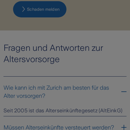
Schaden melden
Fragen und Antworten zur
Altersvorsorge
Wie kann ich mit Zurich am besten für das
Alter vorsorgen?
Seit 2005 ist das Alterseinkünftegesetz (AltEinkG)
in Kraft. Gemäß dieser Regelung der gesetzlichen
Altersversorgung wird zwischen Altersvorsorge und
Müssen Alterseinkünfte versteuert werden?