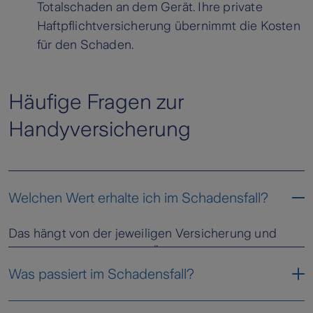
Totalschaden an dem Gerät. Ihre private
Haftpflichtversicherung übernimmt die Kosten
für den Schaden.
Häufige Fragen zur
Handyversicherung
Welchen Wert erhalte ich im Schadensfall?
Das hängt von der jeweiligen Versicherung und
Ihrem gewählten Tarif ab. Üblicherweise werden bei
beschädigten Geräten die Reparaturkosten
Was passiert im Schadensfall?
übernommen und bei zerstörten oder verloren
gegangenen ein Ersatzgerät gleicher Art und Güte