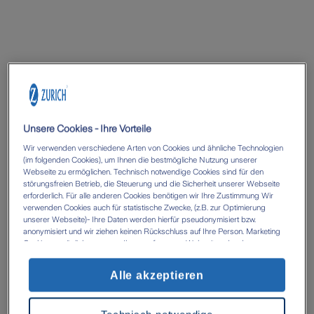
Unsere Cookies - Ihre Vorteile
Wir verwenden verschiedene Arten von Cookies und ähnliche Technologien
(im folgenden Cookies), um Ihnen die bestmögliche Nutzung unserer
Webseite zu ermöglichen. Technisch notwendige Cookies sind für den
störungsfreien Betrieb, die Steuerung und die Sicherheit unserer Webseite
erforderlich. Für alle anderen Cookies benötigen wir Ihre Zustimmung Wir
verwenden Cookies auch für statistische Zwecke, (z.B. zur Optimierung
unserer Webseite)- Ihre Daten werden hierfür pseudonymisiert bzw.
anonymisiert und wir ziehen keinen Rückschluss auf Ihre Person. Marketing
Cookies ermöglichen es uns, Ihnen auf unserer Webseite oder den
Webseiten anderer Anbieter, personalisierte Inhalte und Angebote zur
Verfügung zu stellen. Mit einem Klick auf die Schaltfläche „Alle Cookies
Alle akzeptieren
akzeptieren' erlauben Sie uns die Datenverarbeitung durch sämtliche dieser
Cookies durch uns oder unsere technologischen Partner, ggf. auch zu eigenen
Zwecken. Im Zusammenhang mit der Nutzung von Drittanbieter-Tools (z.B.