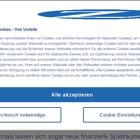
kies - Ihre Vorteile
n verschiedene Arten von Cookies und ähnliche Technologien (im folgenden Cookies), um I
kusen
 Nutzung unserer Webseite zu ermöglichen. Technisch notwendige Cookies sind für den st
Steuerung und die Sicherheit unserer Webseite erforderlich. Für alle anderen Cookies benöti
ir verwenden Cookies auch für statistische Zwecke, (z.B. zur Optimierung unserer Webseit
ür pseudonymisiert bzw. anonymisiert und wir ziehen keinen Rückschluss auf Ihre Person. M
glichen es uns, Ihnen auf unserer Webseite oder den Webseiten anderer Anbieter, personali
 Webportal der Stadt Leverkusen mit vielen Infos 
zur Verfügung zu stellen. Mit einem Klick auf die Schaltfläche „Alle Cookies akzeptieren' er
arbeitung durch sämtliche dieser Cookies durch uns oder unsere technologischen Partner, g
ge nützlicher Tipps für Neu-Leverkusenerinnen un
ken. Im Zusammenhang mit der Nutzung von Drittanbieter-Tools (z.B. Google Analytics) kan
tlung in Länder kommen, die kein mit der EU vergleichbares Datenschutzniveau aufweisen (
ihr mit einem großen Herzen für ihre Rhein-Ruhr-M
 das Risiko, dass Behörden die Daten nutzen und analysieren sowie Ihre Betroffenenrechte n
Alle akzeptieren
 werden können- Ihre Einwilligung können Sie jederzeit über die Cookie Einstellungen mit Wi
ich ein kompetentes Versicherungsunternehmen a
rrufen. Weitere Informationen zu Cookies und der Widerrufsmöglichkeit finden Sie unter den
 Versicherung in Leverkusen beantworten
alle wic
z
Impressum
echnisch notwendige
Cookie-Einstellu
rge
. Ein Beratungstermin vor Ort ist dabei die bes
 nach Optimierungsmöglichkeiten zu suchen und 
als lassen sich sogar neue finanzielle Spielräume e