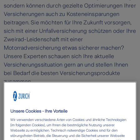
sondern können durch gezielte Optimierungen Ihrer
Versicherungen auch zu Kosteneinsparungen
beitragen. Sie möchten für Ihre Zukunft vorsorgen,
sich mit einer Unfallversicherung schützen oder Ihre
Zweirad-Leidenschaft mit einer
Motorradversicherung etwas sicherer machen?
Unsere Experten schauen sich Ihre aktuelle
Versicherungssituation gern an und stellen Ihnen
bei Bedarf die besten Versicherungsprodukte
zusammen.
Zurich Versicherungsagenturen
Unsere Cookies - Ihre Vorteile
in Chemnitz
Wir verwenden verschiedene Arten von Cookies und ähnliche Technologien
(im folgenden Cookies), um Ihnen die bestmögliche Nutzung unserer
Webseite zu ermöglichen. Technisch notwendige Cookies sind für den
störungsfreien Betrieb, die Steuerung und die Sicherheit unserer Webseite