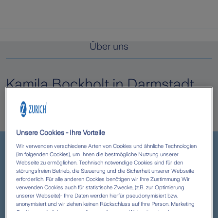
Über uns
Kamila Bockholt in Darmstadt
Herzlich willkommen bei Ihrer Geschäftsstelle
Kamila Bockholt
Unsere Cookies - Ihre Vorteile
Wir verwenden verschiedene Arten von Cookies und ähnliche Technologien
(im folgenden Cookies), um Ihnen die bestmögliche Nutzung unserer
Webseite zu ermöglichen. Technisch notwendige Cookies sind für den
störungsfreien Betrieb, die Steuerung und die Sicherheit unserer Webseite
erforderlich. Für alle anderen Cookies benötigen wir Ihre Zustimmung Wir
verwenden Cookies auch für statistische Zwecke, (z.B. zur Optimierung
unserer Webseite)- Ihre Daten werden hierfür pseudonymisiert bzw.
anonymisiert und wir ziehen keinen Rückschluss auf Ihre Person. Marketing
Cookies ermöglichen es uns, Ihnen auf unserer Webseite oder den