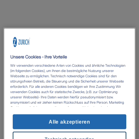
Unsere Cookies - Ihre Vorteile
Wir verwenden verschiedene Arten von Cookies und ähnliche Technologien
(im folgenden Cookies), um Ihnen die bestmögliche Nutzung unserer
Webseite zu ermöglichen. Technisch notwendige Cookies sind für den
störungsfreien Betrieb, die Steuerung und die Sicherheit unserer Webseite
erforderlich. Für alle anderen Cookies benötigen wir Ihre Zustimmung Wir
verwenden Cookies auch für statistische Zwecke, (z.B. zur Optimierung
unserer Webseite)- Ihre Daten werden hierfür pseudonymisiert bzw.
anonymisiert und wir ziehen keinen Rückschluss auf Ihre Person. Marketing
Cookies ermöglichen es uns, Ihnen auf unserer Webseite oder den
Webseiten anderer Anbieter, personalisierte Inhalte und Angebote zur
Verfügung zu stellen. Mit einem Klick auf die Schaltfläche „Alle Cookies
Alle akzeptieren
akzeptieren' erlauben Sie uns die Datenverarbeitung durch sämtliche dieser
Cookies durch uns oder unsere technologischen Partner, ggf. auch zu eigenen
Zwecken. Im Zusammenhang mit der Nutzung von Drittanbieter-Tools (z.B.