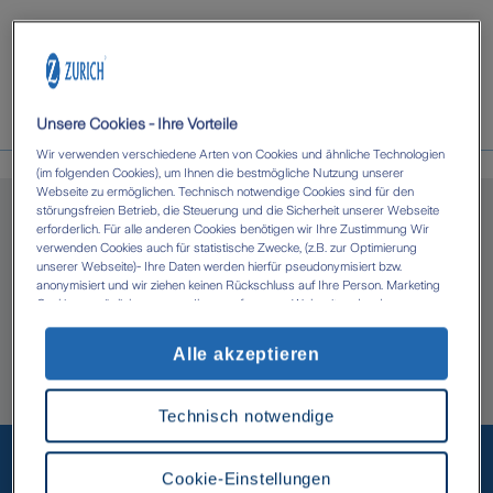
Unsere Cookies - Ihre Vorteile
Wir verwenden verschiedene Arten von Cookies und ähnliche Technologien
(im folgenden Cookies), um Ihnen die bestmögliche Nutzung unserer
Über uns
Webseite zu ermöglichen. Technisch notwendige Cookies sind für den
störungsfreien Betrieb, die Steuerung und die Sicherheit unserer Webseite
erforderlich. Für alle anderen Cookies benötigen wir Ihre Zustimmung Wir
verwenden Cookies auch für statistische Zwecke, (z.B. zur Optimierung
Zens & Driesch GbR in Bad
unserer Webseite)- Ihre Daten werden hierfür pseudonymisiert bzw.
anonymisiert und wir ziehen keinen Rückschluss auf Ihre Person. Marketing
Cookies ermöglichen es uns, Ihnen auf unserer Webseite oder den
Honnef
Webseiten anderer Anbieter, personalisierte Inhalte und Angebote zur
Verfügung zu stellen. Mit einem Klick auf die Schaltfläche „Alle Cookies
Alle akzeptieren
akzeptieren' erlauben Sie uns die Datenverarbeitung durch sämtliche dieser
Herzlich willkommen bei Ihrer Bezirksdirektion Zens
Cookies durch uns oder unsere technologischen Partner, ggf. auch zu eigenen
Zwecken. Im Zusammenhang mit der Nutzung von Drittanbieter-Tools (z.B.
& Driesch GbR.
Technisch notwendige
Google Analytics) kann es zu einer Datenübermittlung in Länder kommen, die
Unsere beliebtesten
kein mit der EU vergleichbares Datenschutzniveau aufweisen (z.B. USA). Es
besteht dort das Risiko, dass Behörden die Daten nutzen und analysieren
sowie Ihre Betroffenenrechte nicht durchgesetzt werden können- Ihre
Cookie-Einstellungen
Versicherungen
Einwilligung können Sie jederzeit über die Cookie Einstellungen mit Wirkung