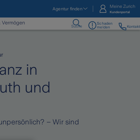
Meine Zurich
Agentur finden
Kundenportal
& Vermögen
Schaden
Suche
Kontakt
melden
ur
anz in
euth und
unpersönlich? – Wir sind