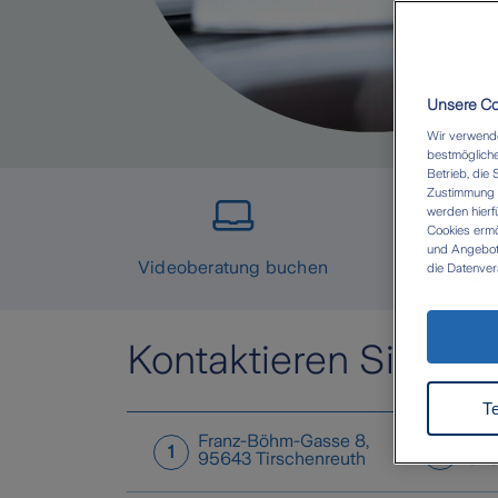
Unsere Coo
Wir verwende
bestmögliche
Betrieb, die 
Zustimmung W
werden hierf
Cookies ermö
und Angebote 
Videoberatung buchen
die Datenver
eigenen Zwec
Datenübermit
besteht dort
durchgesetzt
Kontaktieren Sie uns
Zukunft wide
Datenschut
T
Franz-Böhm-Gasse 8
,
Gar
1
2
95643
Tirschenreuth
926