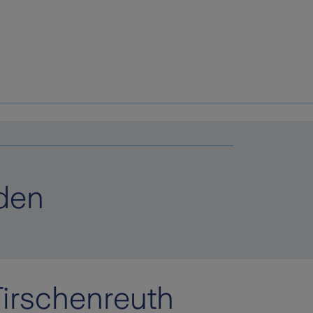
den
Tirschenreuth