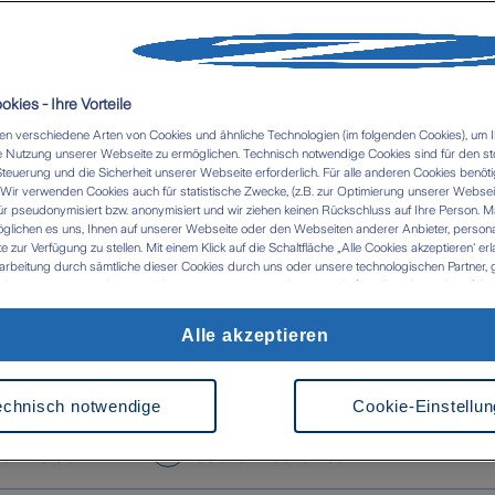
Termin vereinbar
kies - Ihre Vorteile
n verschiedene Arten von Cookies und ähnliche Technologien (im folgenden Cookies), um I
 Nutzung unserer Webseite zu ermöglichen. Technisch notwendige Cookies sind für den st
Steuerung und die Sicherheit unserer Webseite erforderlich. Für alle anderen Cookies benöti
ir verwenden Cookies auch für statistische Zwecke, (z.B. zur Optimierung unserer Webseit
ür pseudonymisiert bzw. anonymisiert und wir ziehen keinen Rückschluss auf Ihre Person. M
glichen es uns, Ihnen auf unserer Webseite oder den Webseiten anderer Anbieter, personali
zur Verfügung zu stellen. Mit einem Klick auf die Schaltfläche „Alle Cookies akzeptieren' er
Nachricht senden
Schaden melde
arbeitung durch sämtliche dieser Cookies durch uns oder unsere technologischen Partner, g
ken. Im Zusammenhang mit der Nutzung von Drittanbieter-Tools (z.B. Google Analytics) kan
tlung in Länder kommen, die kein mit der EU vergleichbares Datenschutzniveau aufweisen (
 das Risiko, dass Behörden die Daten nutzen und analysieren sowie Ihre Betroffenenrechte n
Alle akzeptieren
 werden können- Ihre Einwilligung können Sie jederzeit über die Cookie Einstellungen mit Wi
 in Tirschenreuth und Weide
rrufen. Weitere Informationen zu Cookies und der Widerrufsmöglichkeit finden Sie unter den
z
Impressum
echnisch notwendige
Cookie-Einstellu
tenstraße 10
,
Franz-Böhm-Gasse 8
,
3
37
Weiden
95643
Tirschenreuth