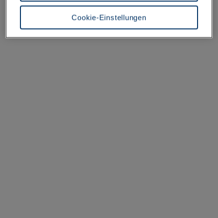
Groß-Gerau
besteht dort das Risiko, dass Behörden die Daten nutzen und analysieren
sowie Ihre Betroffenenrechte nicht durchgesetzt werden können- Ihre
Cookie-Einstellungen
Einwilligung können Sie jederzeit über die Cookie Einstellungen mit Wirkung
für die Zukunft widerrufen. Weitere Informationen zu Cookies und der
Widerrufsmöglichkeit finden Sie unter den folgenden Links
Datenschutz
Impressum