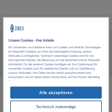
Über uns
Unsere Cookies - Ihre Vorteile
Wir verwenden verschiedene Arten von Cookies und ähnliche Technologien
Michael Roth in Groß-Gerau
(im folgenden Cookies), um Ihnen die bestmögliche Nutzung unserer
Webseite zu ermöglichen. Technisch notwendige Cookies sind für den
störungsfreien Betrieb, die Steuerung und die Sicherheit unserer Webseite
erforderlich. Für alle anderen Cookies benötigen wir Ihre Zustimmung Wir
Herzlich willkommen bei Ihrer Bezirksdirektion
verwenden Cookies auch für statistische Zwecke, (z.B. zur Optimierung
Michael Roth.
unserer Webseite)- Ihre Daten werden hierfür pseudonymisiert bzw.
anonymisiert und wir ziehen keinen Rückschluss auf Ihre Person. Marketing
Cookies ermöglichen es uns, Ihnen auf unserer Webseite oder den
Webseiten anderer Anbieter, personalisierte Inhalte und Angebote zur
Spezielle Angebote
Verfügung zu stellen. Mit einem Klick auf die Schaltfläche „Alle Cookies
Alle akzeptieren
akzeptieren' erlauben Sie uns die Datenverarbeitung durch sämtliche dieser
Cookies durch uns oder unsere technologischen Partner, ggf. auch zu eigenen
unserer Agentur in
Zwecken. Im Zusammenhang mit der Nutzung von Drittanbieter-Tools (z.B.
Technisch notwendige
Google Analytics) kann es zu einer Datenübermittlung in Länder kommen, die
kein mit der EU vergleichbares Datenschutzniveau aufweisen (z.B. USA). Es