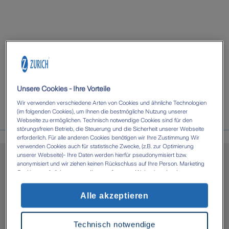
Unsere Cookies - Ihre Vorteile
Wir verwenden verschiedene Arten von Cookies und ähnliche Technologien
(im folgenden Cookies), um Ihnen die bestmögliche Nutzung unserer
Webseite zu ermöglichen. Technisch notwendige Cookies sind für den
störungsfreien Betrieb, die Steuerung und die Sicherheit unserer Webseite
erforderlich. Für alle anderen Cookies benötigen wir Ihre Zustimmung Wir
Über uns
verwenden Cookies auch für statistische Zwecke, (z.B. zur Optimierung
unserer Webseite)- Ihre Daten werden hierfür pseudonymisiert bzw.
anonymisiert und wir ziehen keinen Rückschluss auf Ihre Person. Marketing
Cookies ermöglichen es uns, Ihnen auf unserer Webseite oder den
Webseiten anderer Anbieter, personalisierte Inhalte und Angebote zur
Heinrichs & Collegen GmbH &
Verfügung zu stellen. Mit einem Klick auf die Schaltfläche „Alle Cookies
Alle akzeptieren
akzeptieren' erlauben Sie uns die Datenverarbeitung durch sämtliche dieser
Co. KG in Viersen, Moers,
Cookies durch uns oder unsere technologischen Partner, ggf. auch zu eigenen
Zwecken. Im Zusammenhang mit der Nutzung von Drittanbieter-Tools (z.B.
Neuss, Mönchengladbach und
Technisch notwendige
Google Analytics) kann es zu einer Datenübermittlung in Länder kommen, die