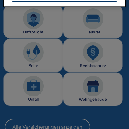
für die Zukunft widerrufen. Weitere Informationen zu Cookies und der
Widerrufsmöglichkeit finden Sie unter den folgenden Links
Datenschutz
Impressum
Haftpflicht
Hausrat
Solar
Rechtsschutz
Unfall
Wohngebäude
Alle Versicherungen anzeigen