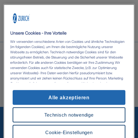
Unsere Cookies - Ihre Vorteile
Wir verwenden verschiedene Arten von Cookies und ähnliche Technologien
(im folgenden Cookies), um Ihnen die bestmögliche Nutzung unserer
Über uns
Webseite zu ermöglichen. Technisch notwendige Cookies sind für den
störungsfreien Betrieb, die Steuerung und die Sicherheit unserer Webseite
erforderlich. Für alle anderen Cookies benötigen wir Ihre Zustimmung Wir
verwenden Cookies auch für statistische Zwecke, (z.B. zur Optimierung
unserer Webseite)- Ihre Daten werden hierfür pseudonymisiert bzw.
Fabian Kaptan in Braunschweig
anonymisiert und wir ziehen keinen Rückschluss auf Ihre Person. Marketing
Cookies ermöglichen es uns, Ihnen auf unserer Webseite oder den
Webseiten anderer Anbieter, personalisierte Inhalte und Angebote zur
Herzlich willkommen bei Ihrer Bezirksdirektion
Verfügung zu stellen. Mit einem Klick auf die Schaltfläche „Alle Cookies
Alle akzeptieren
akzeptieren' erlauben Sie uns die Datenverarbeitung durch sämtliche dieser
Fabian Kaptan.
Cookies durch uns oder unsere technologischen Partner, ggf. auch zu eigenen
Zwecken. Im Zusammenhang mit der Nutzung von Drittanbieter-Tools (z.B.
Unsere beliebtesten
Technisch notwendige
Google Analytics) kann es zu einer Datenübermittlung in Länder kommen, die
kein mit der EU vergleichbares Datenschutzniveau aufweisen (z.B. USA). Es
Versicherungen
besteht dort das Risiko, dass Behörden die Daten nutzen und analysieren
sowie Ihre Betroffenenrechte nicht durchgesetzt werden können- Ihre
Cookie-Einstellungen
Einwilligung können Sie jederzeit über die Cookie Einstellungen mit Wirkung