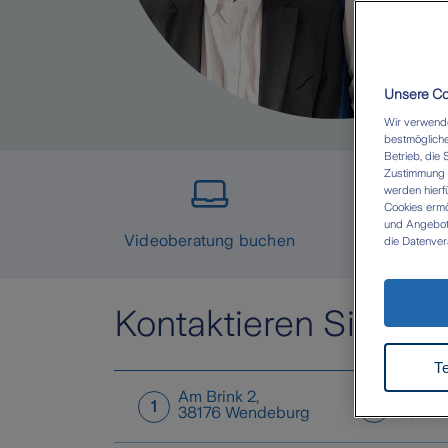
Unsere Coo
Wir verwende
bestmögliche
Betrieb, die 
Zustimmung W
werden hierf
Cookies ermö
und Angebote 
Videoberatung buchen
die Datenver
eigenen Zwec
Datenübermit
besteht dort
durchgesetzt
Kontaktieren Sie un
Zukunft wide
Datenschut
T
Am Brink 2
,
Roßstr.
1
2
38176
Wendeburg
38350