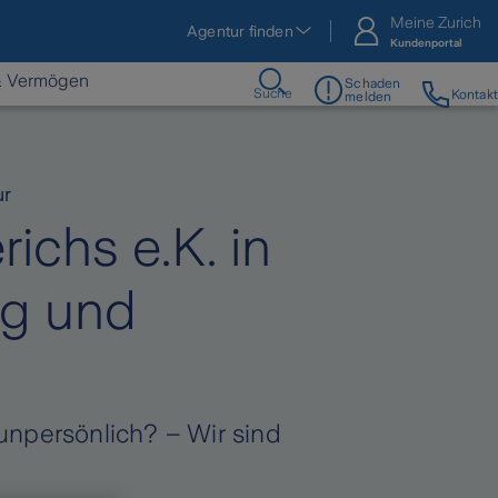
Meine Zurich
Agentur finden
Kundenportal
& Vermögen
Schaden
Suche
Kontakt
melden
ur
ichs e.K. in
g und
unpersönlich? – Wir sind