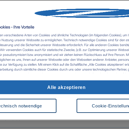
Termin vereinbar
kies - Ihre Vorteile
n verschiedene Arten von Cookies und ähnliche Technologien (im folgenden Cookies), um I
 Nutzung unserer Webseite zu ermöglichen. Technisch notwendige Cookies sind für den st
Steuerung und die Sicherheit unserer Webseite erforderlich. Für alle anderen Cookies benöti
ir verwenden Cookies auch für statistische Zwecke, (z.B. zur Optimierung unserer Webseit
ür pseudonymisiert bzw. anonymisiert und wir ziehen keinen Rückschluss auf Ihre Person. M
glichen es uns, Ihnen auf unserer Webseite oder den Webseiten anderer Anbieter, personali
zur Verfügung zu stellen. Mit einem Klick auf die Schaltfläche „Alle Cookies akzeptieren' er
Nachricht senden
Beliebte Versicheru
arbeitung durch sämtliche dieser Cookies durch uns oder unsere technologischen Partner, g
ken. Im Zusammenhang mit der Nutzung von Drittanbieter-Tools (z.B. Google Analytics) kan
tlung in Länder kommen, die kein mit der EU vergleichbares Datenschutzniveau aufweisen (
 das Risiko, dass Behörden die Daten nutzen und analysieren sowie Ihre Betroffenenrechte n
Alle akzeptieren
 werden können- Ihre Einwilligung können Sie jederzeit über die Cookie Einstellungen mit Wi
s in Wendeburg und Helmste
rrufen. Weitere Informationen zu Cookies und der Widerrufsmöglichkeit finden Sie unter den
z
Impressum
echnisch notwendige
Cookie-Einstellu
 4
,
Helmstedt