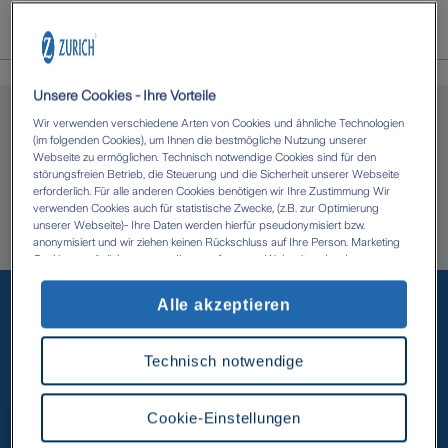
Über uns
Unsere Cookies - Ihre Vorteile
Wir verwenden verschiedene Arten von Cookies und ähnliche Technologien
(im folgenden Cookies), um Ihnen die bestmögliche Nutzung unserer
Webseite zu ermöglichen. Technisch notwendige Cookies sind für den
Christopher Pfab in Auerbach
störungsfreien Betrieb, die Steuerung und die Sicherheit unserer Webseite
erforderlich. Für alle anderen Cookies benötigen wir Ihre Zustimmung Wir
verwenden Cookies auch für statistische Zwecke, (z.B. zur Optimierung
Herzlich willkommen bei Ihrer Bezirksdirektion
unserer Webseite)- Ihre Daten werden hierfür pseudonymisiert bzw.
anonymisiert und wir ziehen keinen Rückschluss auf Ihre Person. Marketing
Christopher Pfab.
Cookies ermöglichen es uns, Ihnen auf unserer Webseite oder den
Webseiten anderer Anbieter, personalisierte Inhalte und Angebote zur
Unsere beliebtesten
Verfügung zu stellen. Mit einem Klick auf die Schaltfläche „Alle Cookies
Alle akzeptieren
akzeptieren' erlauben Sie uns die Datenverarbeitung durch sämtliche dieser
Versicherungen
Cookies durch uns oder unsere technologischen Partner, ggf. auch zu eigenen
Zwecken. Im Zusammenhang mit der Nutzung von Drittanbieter-Tools (z.B.
Technisch notwendige
Google Analytics) kann es zu einer Datenübermittlung in Länder kommen, die
kein mit der EU vergleichbares Datenschutzniveau aufweisen (z.B. USA). Es
besteht dort das Risiko, dass Behörden die Daten nutzen und analysieren
sowie Ihre Betroffenenrechte nicht durchgesetzt werden können- Ihre
Cookie-Einstellungen
Einwilligung können Sie jederzeit über die Cookie Einstellungen mit Wirkung
für die Zukunft widerrufen. Weitere Informationen zu Cookies und der