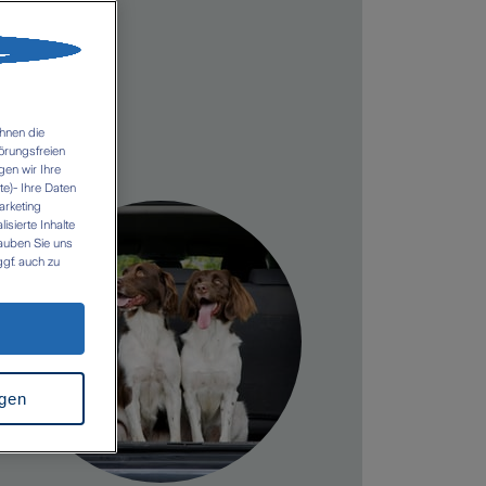
hnen die
örungsfreien
gen wir Ihre
e)- Ihre Daten
arketing
sierte Inhalte
lauben Sie uns
gf. auch zu
n es zu einer
z.B. USA). Es
icht
rkung für die
 folgenden Links
ngen