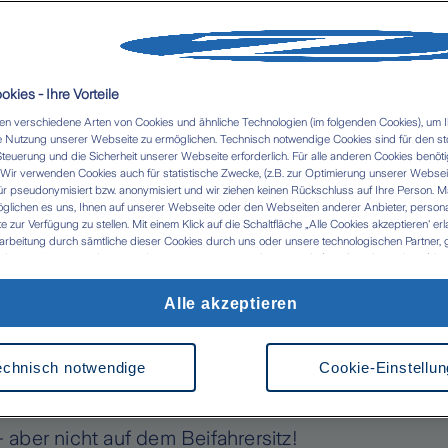
ransportieren – das
rklärt
kies - Ihre Vorteile
n verschiedene Arten von Cookies und ähnliche Technologien (im folgenden Cookies), um I
 Nutzung unserer Webseite zu ermöglichen. Technisch notwendige Cookies sind für den st
Steuerung und die Sicherheit unserer Webseite erforderlich. Für alle anderen Cookies benöti
ug machen oder länger verreisen: Beim
ir verwenden Cookies auch für statistische Zwecke, (z.B. zur Optimierung unserer Webseit
ür pseudonymisiert bzw. anonymisiert und wir ziehen keinen Rückschluss auf Ihre Person. M
uto gibt es einige Regeln zu beachten. Wie
glichen es uns, Ihnen auf unserer Webseite oder den Webseiten anderer Anbieter, personali
fahrt richtig sichern und welche Strafen bei
zur Verfügung zu stellen. Mit einem Klick auf die Schaltfläche „Alle Cookies akzeptieren' er
arbeitung durch sämtliche dieser Cookies durch uns oder unsere technologischen Partner, g
r.
ken. Im Zusammenhang mit der Nutzung von Drittanbieter-Tools (z.B. Google Analytics) kan
tlung in Länder kommen, die kein mit der EU vergleichbares Datenschutzniveau aufweisen (
 das Risiko, dass Behörden die Daten nutzen und analysieren sowie Ihre Betroffenenrechte n
sportieren, gilt er laut
Alle akzeptieren
 werden können- Ihre Einwilligung können Sie jederzeit über die Cookie Einstellungen mit Wi
rrufen. Weitere Informationen zu Cookies und der Widerrufsmöglichkeit finden Sie unter den
ung, die Sie während der Fahrt gut sichern
z
Impressum
echnisch notwendige
Cookie-Einstellu
, hinter dem Vordersitz oder im Laderaum
aber nicht auf dem Beifahrersitz!