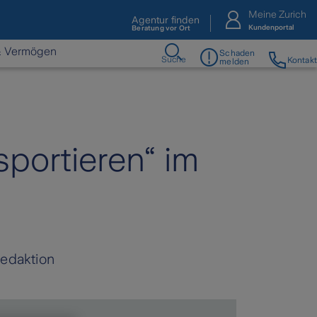
Meine Zurich
Agentur finden
Kundenportal
Beratung vor Ort
& Vermögen
Schaden
Suche
Kontakt
melden
portieren“ im
Redaktion