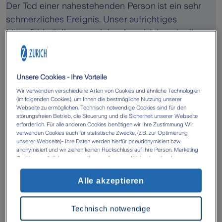
Der Tod einer nahestehenden Person ist ein sehr
schmerzliches Ereignis. Unser aufrichtiges
Mitgefühl gilt Ihnen und den Angehörigen in dieser
schwierigen Zeit. Wir möchten Ihnen möglichst
unbürokratisch und zügig helfen. Melden Sie sich
daher schnellstmöglich bei uns. Was wir in jedem
Unsere Cookies - Ihre Vorteile
Fall benötigen:
Wir verwenden verschiedene Arten von Cookies und ähnliche Technologien
(im folgenden Cookies), um Ihnen die bestmögliche Nutzung unserer
Webseite zu ermöglichen. Technisch notwendige Cookies sind für den
Original-Versicherungsschein
störungsfreien Betrieb, die Steuerung und die Sicherheit unserer Webseite
Sollte dieser abhanden gekommen sein,
erforderlich. Für alle anderen Cookies benötigen wir Ihre Zustimmung Wir
verwenden Cookies auch für statistische Zwecke, (z.B. zur Optimierung
übersenden wir Ihnen gerne eine
unserer Webseite)- Ihre Daten werden hierfür pseudonymisiert bzw.
anonymisiert und wir ziehen keinen Rückschluss auf Ihre Person. Marketing
Verlusterklärung.
Cookies ermöglichen es uns, Ihnen auf unserer Webseite oder den
Webseiten anderer Anbieter, personalisierte Inhalte und Angebote zur
Zahlungsauftrag
Verfügung zu stellen. Mit einem Klick auf die Schaltfläche „Alle Cookies
Alle akzeptieren
akzeptieren' erlauben Sie uns die Datenverarbeitung durch sämtliche dieser
unterschrieben mit Angabe von IBAN und BIC.
Cookies durch uns oder unsere technologischen Partner, ggf. auch zu eigenen
Zwecken. Im Zusammenhang mit der Nutzung von Drittanbieter-Tools (z.B.
Technisch notwendige
Google Analytics) kann es zu einer Datenübermittlung in Länder kommen, die
kein mit der EU vergleichbares Datenschutzniveau aufweisen (z.B. USA). Es
Sterbefall online melden