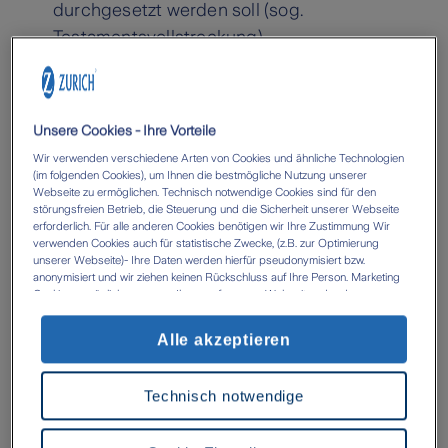
durchgesetzt werden soll (sog.
Testamentsvollstreckung)
Verhindern Sie mit einer Schiedsklausel
langjährige und öffentliche Prozesse um das
Unsere Cookies - Ihre Vorteile
Erbe
Wir verwenden verschiedene Arten von Cookies und ähnliche Technologien
Auf Wunsch Rechtswahlklausel zur
(im folgenden Cookies), um Ihnen die bestmögliche Nutzung unserer
Webseite zu ermöglichen. Technisch notwendige Cookies sind für den
Vermeidung der Anwendung ausländischen
störungsfreien Betrieb, die Steuerung und die Sicherheit unserer Webseite
erforderlich. Für alle anderen Cookies benötigen wir Ihre Zustimmung Wir
Rechts
verwenden Cookies auch für statistische Zwecke, (z.B. zur Optimierung
unserer Webseite)- Ihre Daten werden hierfür pseudonymisiert bzw.
anonymisiert und wir ziehen keinen Rückschluss auf Ihre Person. Marketing
Bitte beachten Sie folgende Hinweise, bevor Sie mit
Cookies ermöglichen es uns, Ihnen auf unserer Webseite oder den
der Erstellung beginnen:
Webseiten anderer Anbieter, personalisierte Inhalte und Angebote zur
Verfügung zu stellen. Mit einem Klick auf die Schaltfläche „Alle Cookies
Alle akzeptieren
akzeptieren' erlauben Sie uns die Datenverarbeitung durch sämtliche dieser
Steuerliche Aspekte können eine wichtige Rolle bei
Cookies durch uns oder unsere technologischen Partner, ggf. auch zu eigenen
der Abfassung Ihres Testaments spielen. Wir
Zwecken. Im Zusammenhang mit der Nutzung von Drittanbieter-Tools (z.B.
Technisch notwendige
Google Analytics) kann es zu einer Datenübermittlung in Länder kommen, die
empfehlen daher, Ihre Pläne mit einem
kein mit der EU vergleichbares Datenschutzniveau aufweisen (z.B. USA). Es
Steuerberater zu besprechen.
besteht dort das Risiko, dass Behörden die Daten nutzen und analysieren
sowie Ihre Betroffenenrechte nicht durchgesetzt werden können- Ihre