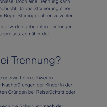
ebnisse. Doch eine Trennung kann
chricht: Ja, die Stornierung einer
der Regel Stornogebühren zu zahlen.
rs bzw. den gebuchten Leistungen
sepreises. Je näher der
 bei Trennung?
e unerwarteten schweren
er Nachprüfungen der Kinder in der
rten Gründen bei Reiserücktritt oder
g, wenn die Scheidung
nach der