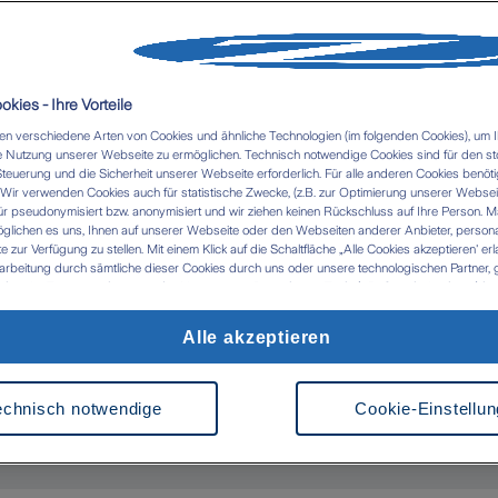
leistet bei einer Vielzahl unvorhersehbarer
ispiel Krankheit, Unfälle, Todesfälle,
kies - Ihre Vorteile
komplikationen oder Arbeitsplatzverlust.
n verschiedene Arten von Cookies und ähnliche Technologien (im folgenden Cookies), um I
 Nutzung unserer Webseite zu ermöglichen. Technisch notwendige Cookies sind für den st
Steuerung und die Sicherheit unserer Webseite erforderlich. Für alle anderen Cookies benöti
rung ist eine Trennung von Ihrem Partner oder
ir verwenden Cookies auch für statistische Zwecke, (z.B. zur Optimierung unserer Webseit
nicht vorhersehbar war, jedoch kein
ür pseudonymisiert bzw. anonymisiert und wir ziehen keinen Rückschluss auf Ihre Person. M
glichen es uns, Ihnen auf unserer Webseite oder den Webseiten anderer Anbieter, personali
zur Verfügung zu stellen. Mit einem Klick auf die Schaltfläche „Alle Cookies akzeptieren' er
arbeitung durch sämtliche dieser Cookies durch uns oder unsere technologischen Partner, g
ken. Im Zusammenhang mit der Nutzung von Drittanbieter-Tools (z.B. Google Analytics) kan
dung aus: Die Reiserücktrittsversicherung
tlung in Länder kommen, die kein mit der EU vergleichbares Datenschutzniveau aufweisen (
 das Risiko, dass Behörden die Daten nutzen und analysieren sowie Ihre Betroffenenrechte n
trag nach der Reisebuchung eingereicht
Alle akzeptieren
 werden können- Ihre Einwilligung können Sie jederzeit über die Cookie Einstellungen mit Wi
rrufen. Weitere Informationen zu Cookies und der Widerrufsmöglichkeit finden Sie unter den
z
Impressum
echnisch notwendige
Cookie-Einstellu