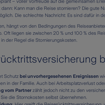
plant – voller Vorfreude auf die gemeinsamen Erl
st dann: Kann man die Reise stornieren? Die gute Na
öglich. Die schlechte Nachricht: Es sind dafür in 
len, hängt von den Bedingungen des Reiseanbiete
. Oft liegen sie zwischen 20 % und 100 % des Rei
 in der Regel die Stornierungskosten.
rücktrittsversicherung
et Schutz
bei unvorhergesehenen Ereignissen
wi
en in der Familie. Auch bei Arbeitsplatzverlust od
g vom Partner
zählt jedoch nicht zu den versiche
 Sie die Stornokosten selbst übernehmen.
idung
: Hier greift die Reiserücktrittsversicherun