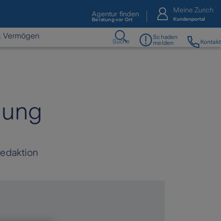
Meine Zurich
Agentur finden
Kundenportal
Beratung vor Ort
& Vermögen
Schaden
Suche
Kontakt
melden
nung
Redaktion