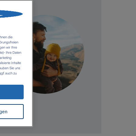
hnen die
örungsfreien
gen wir Ihre
e)- Ihre Daten
arketing
sierte Inhalte
lauben Sie uns
gf. auch zu
n es zu einer
z.B. USA). Es
icht
rkung für die
 folgenden Links
ngen