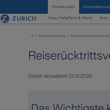
content
Privatkunden
Geschäftskun
Haus, Haftpflicht & Recht
Auto, 
Reiseversicherung
Reiserücktrittsversicherung
Reiserücktritts
Zuletzt aktualisiert:
13.01.2025
Das Wichtigste k