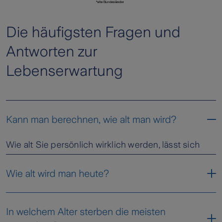
Die häufigsten Fragen und
Antworten zur
Lebenserwartung
Kann man berechnen, wie alt man wird?
Wie alt Sie persönlich wirklich werden, lässt sich
natürlich nicht voraussagen. Aber die statistische
Lebenserwartung, also die Jahre, die der
Wie alt wird man heute?
Bevölkerungsdurchschnitt in Ihrem Alter noch lebt,
lässt sich errechnen. Wenn Sie Ihre statistische
In welchem Alter sterben die meisten
Lebenserwartung errechnen lassen wollen, nutzen