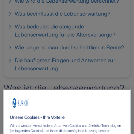
Wie wird die Lebenserwartung berechnet?
Was beeinflusst die Lebenserwartung?
Was bedeutet die steigende
Lebenserwartung für die Altersvorsorge?
Wie lange ist man durchschnittlich in Rente?
Die häufigsten Fragen und Antworten zur
Lebenserwartung
Was ist die Lebenserwartung?
Wie alt werden wir? Diese Frage nach der eigenen
Lebenserwartung beschäftigt wohl jeden
Unsere Cookies - Ihre Vorteile
irgendwann einmal. Spätestens, wenn man sich
Wir verwenden verschiedene Arten von Cookies und ähnliche Technologien
Gedanken über eine
private Rentenversicherung
(im folgenden Cookies), um Ihnen die bestmögliche Nutzung unserer