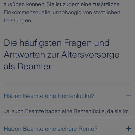
ausüben können. Sie ist zudem eine zusätzliche
Einkommensquelle, unabhängig von staatlichen
Leistungen.
Die häufigsten Fragen und
Antworten zur Altersvorsorge
als Beamter
Haben Beamte eine Rentenlücke?
Ja, auch Beamte haben eine Rentenlücke, da sie im
Ruhestand höchstens 71,75 Prozent ihres letzten
Gehalts als Pension erhalten. Private Altersvorsorge
Haben Beamte eine sichere Rente?