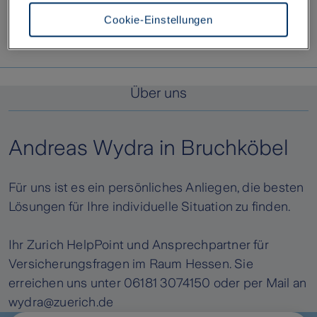
besteht dort das Risiko, dass Behörden die Daten nutzen und analysieren
sowie Ihre Betroffenenrechte nicht durchgesetzt werden können- Ihre
Cookie-Einstellungen
Einwilligung können Sie jederzeit über die Cookie Einstellungen mit Wirkung
für die Zukunft widerrufen. Weitere Informationen zu Cookies und der
Widerrufsmöglichkeit finden Sie unter den folgenden Links
Datenschutz
Impressum
Über uns
Andreas Wydra in Bruchköbel
Für uns ist es ein persönliches Anliegen, die besten
Lösungen für Ihre individuelle Situation zu finden.
Ihr Zurich HelpPoint und Ansprechpartner für
Versicherungsfragen im Raum Hessen. Sie
erreichen uns unter 06181 3074150 oder per Mail an
wydra@zuerich.de