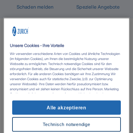
Schaden melden
Spezielle Angebote
Kontaktieren Sie uns in
Bruchköbel
Unsere Cookies - Ihre Vorteile
Wir verwenden verschiedene Arten von Cookies und ähnliche Technologien
(im folgenden Cookies), um Ihnen die bestmögliche Nutzung unserer
Webseite zu ermöglichen. Technisch notwendige Cookies sind für den
Am Heeggraben 3
,
störungsfreien Betrieb, die Steuerung und die Sicherheit unserer Webseite
1
63486
Bruchköbel
erforderlich. Für alle anderen Cookies benötigen wir Ihre Zustimmung Wir
verwenden Cookies auch für statistische Zwecke, (z.B. zur Optimierung
unserer Webseite)- Ihre Daten werden hierfür pseudonymisiert bzw.
anonymisiert und wir ziehen keinen Rückschluss auf Ihre Person. Marketing
Cookies ermöglichen es uns, Ihnen auf unserer Webseite oder den
Webseiten anderer Anbieter, personalisierte Inhalte und Angebote zur
Verfügung zu stellen. Mit einem Klick auf die Schaltfläche „Alle Cookies
Alle akzeptieren
akzeptieren' erlauben Sie uns die Datenverarbeitung durch sämtliche dieser
Cookies durch uns oder unsere technologischen Partner, ggf. auch zu eigenen
Zwecken. Im Zusammenhang mit der Nutzung von Drittanbieter-Tools (z.B.
Technisch notwendige
Google Analytics) kann es zu einer Datenübermittlung in Länder kommen, die
kein mit der EU vergleichbares Datenschutzniveau aufweisen (z.B. USA). Es