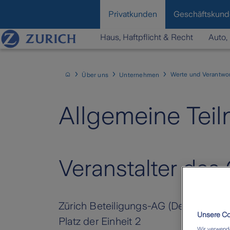
content
Privatkunden
Geschäftskun
Haus, Haftpflicht & Recht
Auto, 
Werte und Verantwo
Über uns
Unternehmen
Allgemeine Te
Veranstalter des
Zürich Beteiligungs-AG (Deutschland
Unsere Coo
Platz der Einheit 2
Wir verwende