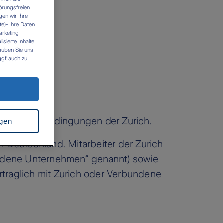
örungsfreien
gen wir Ihre
e)- Ihre Daten
arketing
sierte Inhalte
lauben Sie uns
gf. auch zu
n es zu einer
z.B. USA). Es
icht
rkung für die
 folgenden Links
e Teilnahmebedingungen der Zurich.
ngen
n Deutschland. Mitarbeiter der Zurich
ndene Unternehmen“ genannt) sowie
rtraglich mit Zurich oder Verbundene