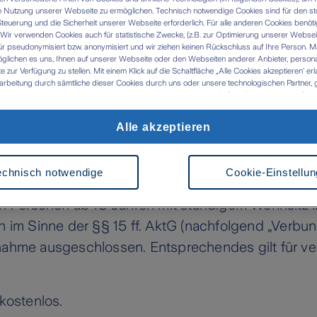
 Nutzung unserer Webseite zu ermöglichen. Technisch notwendige Cookies sind für den st
Steuerung und die Sicherheit unserer Webseite erforderlich. Für alle anderen Cookies benöti
ir verwenden Cookies auch für statistische Zwecke, (z.B. zur Optimierung unserer Webseit
ür pseudonymisiert bzw. anonymisiert und wir ziehen keinen Rückschluss auf Ihre Person. M
glichen es uns, Ihnen auf unserer Webseite oder den Webseiten anderer Anbieter, personali
zur Verfügung zu stellen. Mit einem Klick auf die Schaltfläche „Alle Cookies akzeptieren' er
arbeitung durch sämtliche dieser Cookies durch uns oder unsere technologischen Partner, g
ken. Im Zusammenhang mit der Nutzung von Drittanbieter-Tools (z.B. Google Analytics) kan
tlung in Länder kommen, die kein mit der EU vergleichbares Datenschutzniveau aufweisen (
 das Risiko, dass Behörden die Daten nutzen und analysieren sowie Ihre Betroffenenrechte n
Alle akzeptieren
 werden können- Ihre Einwilligung können Sie jederzeit über die Cookie Einstellungen mit Wi
setzungen
rrufen. Weitere Informationen zu Cookies und der Widerrufsmöglichkeit finden Sie unter den
z
Impressum
nnspiel akzeptiert der Teilnehmer ausdrücklich di
echnisch notwendige
Cookie-Einstellu
en Personen ab 18 Jahren mit ständigem Wohnsitz i
im Sinne der §§ 15 ff. AktG (nachfolgend „Verbu
nahme ausgeschlossen. Entsprechendes gilt für ve
 kostenlos.