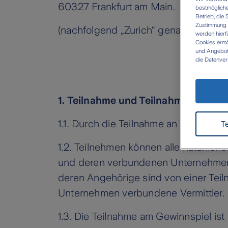
60327 Frankfurt am Main.
bestmögliche
Betrieb, die 
Zustimmung W
(nachfolgend „Zurich“ genannt)
werden hierf
Cookies ermö
und Angebote 
die Datenver
eigenen Zwec
Datenübermit
besteht dort
durchgesetzt
1. Teilnahme und Teilnahmevoraus
Zukunft wide
Datenschut
1.1. Durch die Teilnahme an dem Gewi
T
1.2. Teilnehmen können alle natürlich
und deren verbundenen Unternehmen 
deren Angehörige sind von einer Teil
Unternehmen verbundene Vermittler.
1.3. Die Teilnahme am Gewinnspiel ist