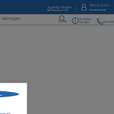
Meine Zurich
Agentur finden
Kundenportal
Beratung vor Ort
& Vermögen
Schaden
Suche
Kontakt
melden
hnen die