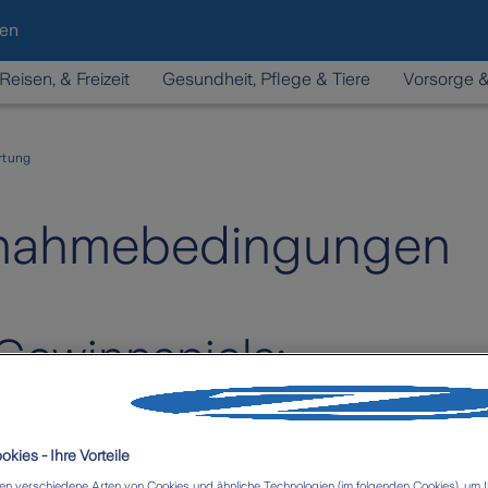
den
Reisen, & Freizeit
Gesundheit, Pflege & Tiere
Vorsorge 
rtung
ilnahmebedingungen
 Gewinnspiels:
)
kies - Ihre Vorteile
n verschiedene Arten von Cookies und ähnliche Technologien (im folgenden Cookies), um I