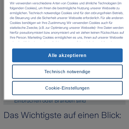
Wir verwenden verschiedene Arten von Cookies und ähnliche Technologien (im
folgenden Cookies), um Ihnen die bestmögliche Nutzung unserer Webseite zu
ermöglichen. Technisch notwendige Cookies sind für den störungsfreien Betrieb,
die Steuerung und die Sicherheit unserer Webseite erforderlich. Für alle anderen
Das Wichtigste auf einen Blick
Cookies benötigen wir Ihre Zustimmung Wir verwenden Cookies auch für
statistische Zwecke, (z.B. zur Optimierung unserer Webseite)- Ihre Daten werden
Als Besitzer eines Kosmetikstudios gut
hierfür pseudonymisiert bzw. anonymisiert und wir ziehen keinen Rückschluss auf
Ihre Person. Marketing Cookies ermöglichen es uns, Ihnen auf unserer Webseite
versichert
oder den Webseiten anderer Anbieter, personalisierte Inhalte und Angebote zur
Verfügung zu stellen. Mit einem Klick auf die Schaltfläche „Alle Cookies
Damit ein Behandlungsfehler nicht Ihre
akzeptieren' erlauben Sie uns die Datenverarbeitung durch sämtliche dieser
Alle akzeptieren
Cookies durch uns oder unsere technologischen Partner, ggf. auch zu eigenen
Existenz bedroht
Zwecken. Im Zusammenhang mit der Nutzung von Drittanbieter-Tools (z.B.
Google Analytics) kann es zu einer Datenübermittlung in Länder kommen, die kein
Technisch notwendige
Damit Sie nicht wehrlos sind, wenn Sie
mit der EU vergleichbares Datenschutzniveau aufweisen (z.B. USA). Es besteht
dort das Risiko, dass Behörden die Daten nutzen und analysieren sowie Ihre
verklagt werden
Betroffenenrechte nicht durchgesetzt werden können- Ihre Einwilligung können
Sie jederzeit über die Cookie Einstellungen mit Wirkung für die Zukunft widerrufen.
Cookie-Einstellungen
Weitere Informationen zu Cookies und der Widerrufsmöglichkeit finden Sie unter
Damit Sie nicht der Leidtragende bei
den folgenden Links
Datenschutz
Impressum
Einbrüchen oder Bränden sind
Das Wichtigste auf einen Blick: