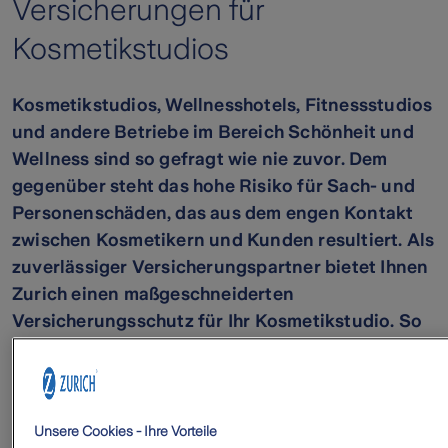
Versicherungen für
Kosmetikstudios
Kosmetikstudios, Wellnesshotels, Fitnessstudios
und andere Betriebe im Bereich Schönheit und
Wellness sind so gefragt wie nie zuvor. Dem
gegenüber steht das hohe Risiko für Sach- und
Personenschäden, das aus dem engen Kontakt
zwischen Kosmetikern und Kunden resultiert. Als
zuverlässiger Versicherungspartner bietet Ihnen
Zurich einen maßgeschneiderten
Versicherungsschutz für Ihr Kosmetikstudio. So
finden Sie die besten Versicherungen für Ihre
individuellen Berufsrisiken.
Unsere Cookies - Ihre Vorteile
Inhaltsverzeichnis