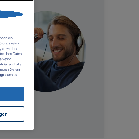
hnen die
örungsfreien
gen wir Ihre
e)- Ihre Daten
arketing
sierte Inhalte
lauben Sie uns
gf. auch zu
n es zu einer
z.B. USA). Es
icht
rkung für die
 folgenden Links
ngen