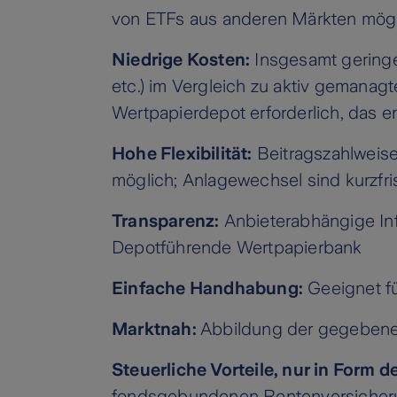
von ETFs aus anderen Märkten mög
Niedrige Kosten:
Insgesamt gering
etc.) im Vergleich zu aktiv gemanag
Wertpapierdepot erforderlich, das 
Hohe Flexibilität:
Beitragszahlweise
möglich; Anlagewechsel sind kurzfri
Transparenz:
Anbieterabhängige In
Depotführende Wertpapierbank
Einfache Handhabung:
Geeignet fü
Marktnah:
Abbildung der gegebenen
Steuerliche Vorteile, nur in Form 
fondsgebundenen Rentenversicherun