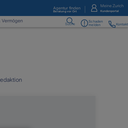
Meine Zurich
Agentur finden
Kundenportal
Beratung vor Ort
& Vermögen
Schaden
Suche
Kontakt
melden
Redaktion