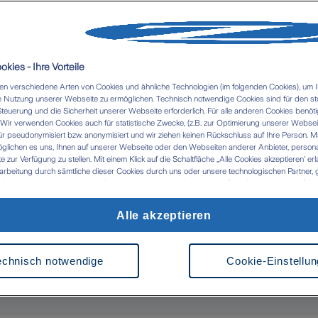
au
ird
regelmäßig in börsengehandelte Fonds
kies - Ihre Vorteile
n DAX oder MSCI World abbilden und so eine
n verschiedene Arten von Cookies und ähnliche Technologien (im folgenden Cookies), um I
 eine
langfristige Anlage und den
 Nutzung unserer Webseite zu ermöglichen. Technisch notwendige Cookies sind für den st
Steuerung und die Sicherheit unserer Webseite erforderlich. Für alle anderen Cookies benöti
e Kapital über die Zeit kontinuierlich
ir verwenden Cookies auch für statistische Zwecke, (z.B. zur Optimierung unserer Webseit
ür pseudonymisiert bzw. anonymisiert und wir ziehen keinen Rückschluss auf Ihre Person. M
glichen es uns, Ihnen auf unserer Webseite oder den Webseiten anderer Anbieter, personali
zur Verfügung zu stellen. Mit einem Klick auf die Schaltfläche „Alle Cookies akzeptieren' er
ig Vermögen aufbauen
, indem Sie in ganze
arbeitung durch sämtliche dieser Cookies durch uns oder unsere technologischen Partner, g
ken. Im Zusammenhang mit der Nutzung von Drittanbieter-Tools (z.B. Google Analytics) kan
tieren. Dabei profitieren Sie von geringen
tlung in Länder kommen, die kein mit der EU vergleichbares Datenschutzniveau aufweisen (
 das Risiko, dass Behörden die Daten nutzen und analysieren sowie Ihre Betroffenenrechte n
er Möglichkeit, regelmäßig mit kleinen
Alle akzeptieren
 werden können- Ihre Einwilligung können Sie jederzeit über die Cookie Einstellungen mit Wi
ch Schritt für Schritt ein solides finanzielles
rrufen. Weitere Informationen zu Cookies und der Widerrufsmöglichkeit finden Sie unter den
z
Impressum
swerte beständig steigern.
echnisch notwendige
Cookie-Einstellu