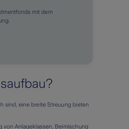
vestmentfonds mit dem
ung.
nsaufbau?
 sind, eine breite Streuung bieten
:
ng von Anlageklassen, Beimischung