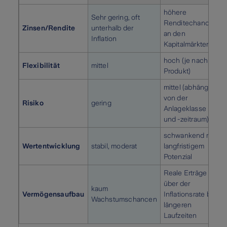
höhere
Sehr gering, oft
Renditechancen
Zinsen/Rendite
unterhalb der
an den
Inflation
Kapitalmärkten
hoch (je nach
Flexibilität
mittel
Produkt)
mittel (abhängig
von der
Risiko
gering
Anlageklasse
und -zeitraum)
schwankend mit
Wertentwicklung
stabil, moderat
langfristigem
Potenzial
Reale Erträge
über der
kaum
Vermögensaufbau
Inflationsrate bei
Wachstumschancen
längeren
Laufzeiten