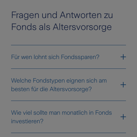
Fragen und Antworten zu
Fonds als Altersvorsorge
Für wen lohnt sich Fondssparen?
Fondssparen lohnt sich für alle, die langfristig
Welche Fondstypen eignen sich am
Vermögen aufbauen möchten, bereit sind,
besten für die Altersvorsorge?
Kursschwankungen auszuhalten und von den
höheren Renditechancen an den
Für die Altersvorsorge eignen sich besonders
Kapitalmärkten profitieren wollen. Besonders
Wie viel sollte man monatlich in Fonds
breit gestreute Aktienfonds und Mischfonds,
bei einem längeren Anlagehorizont
investieren?
die verschiedene Einzelanlagen, wie zum
überwiegen die Vorteile deutlich.
Beispiel Aktien und Anleihen, kombinieren.
Das hängt von Ihrer finanziellen Situation,