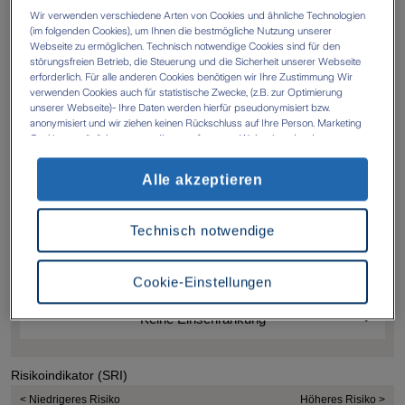
Wir verwenden verschiedene Arten von Cookies und ähnliche Technologien
jeweilige Informationsblatt.
(im folgenden Cookies), um Ihnen die bestmögliche Nutzung unserer
Webseite zu ermöglichen. Technisch notwendige Cookies sind für den
störungsfreien Betrieb, die Steuerung und die Sicherheit unserer Webseite
erforderlich. Für alle anderen Cookies benötigen wir Ihre Zustimmung Wir
verwenden Cookies auch für statistische Zwecke, (z.B. zur Optimierung
unserer Webseite)- Ihre Daten werden hierfür pseudonymisiert bzw.
anonymisiert und wir ziehen keinen Rückschluss auf Ihre Person. Marketing
Cookies ermöglichen es uns, Ihnen auf unserer Webseite oder den
Webseiten anderer Anbieter, personalisierte Inhalte und Angebote zur
Verfügung zu stellen. Mit einem Klick auf die Schaltfläche „Alle Cookies
Alle akzeptieren
akzeptieren' erlauben Sie uns die Datenverarbeitung durch sämtliche dieser
Cookies durch uns oder unsere technologischen Partner, ggf. auch zu eigenen
Zwecken. Im Zusammenhang mit der Nutzung von Drittanbieter-Tools (z.B.
Technisch notwendige
Google Analytics) kann es zu einer Datenübermittlung in Länder kommen, die
kein mit der EU vergleichbares Datenschutzniveau aufweisen (z.B. USA). Es
besteht dort das Risiko, dass Behörden die Daten nutzen und analysieren
sowie Ihre Betroffenenrechte nicht durchgesetzt werden können- Ihre
Cookie-Einstellungen
Einwilligung können Sie jederzeit über die Cookie Einstellungen mit Wirkung
für die Zukunft widerrufen. Weitere Informationen zu Cookies und der
Widerrufsmöglichkeit finden Sie unter den folgenden Links
Datenschutz
Impressum