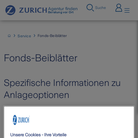
Suche
Agentur finden
Beratung vor Ort
Fonds-Beiblätter
Service
Fonds-Beiblätter
Spezifische Informationen zu
Anlageoptionen
Weitergehende Informationen zur Art der
Kapitalanlage, zum Risiko, zu den Kosten sowie
möglichen Gewinnen und Verlusten eines Fonds
Unsere Cookies - Ihre Vorteile
aus unserem Angebot erhalten Sie über das