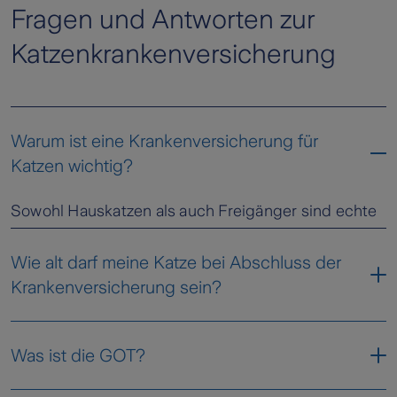
Fragen und Antworten zur
Katzenkrankenversicherung
Warum ist eine Krankenversicherung für
Katzen wichtig?
Sowohl Hauskatzen als auch Freigänger sind echte
Abenteurer. Dabei lassen sich Unfälle häufig nicht
vermeiden. Auch Krankheiten sind unter Katzen
Wie alt darf meine Katze bei Abschluss der
keine Seltenheit. Da Operationen und andere
Krankenversicherung sein?
Behandlungen schnell mit hohen Tierarztkosten
einhergehen können, kann der Abschluss einer
Bei der Uelzener können Sie Ihre Katze unmittelbar,
Krankenversicherung für Katzen auf jeden Fall
Was ist die GOT?
nachdem Sie diese in Ihr Zuhause aufgenommen
empfohlen werden.
haben, versichern. Auch wenn Ihre Katze schon älter