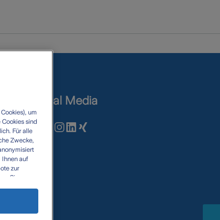
 Cookies), um
 Cookies sind
ch. Für alle
sche Zwecke,
anonymisiert
 Ihnen auf
ote zur
ben Sie uns
hen Partner,
 (z.B. Google
leichbares
aten nutzen