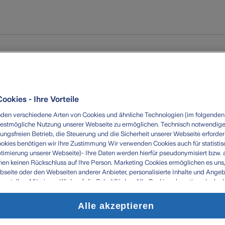
ookies - Ihre Vorteile
den verschiedene Arten von Cookies und ähnliche Technologien (im folgenden
bestmögliche Nutzung unserer Webseite zu ermöglichen. Technisch notwendige
rungsfreien Betrieb, die Steuerung und die Sicherheit unserer Webseite erforderli
okies benötigen wir Ihre Zustimmung Wir verwenden Cookies auch für statisti
ptimierung unserer Webseite)- Ihre Daten werden hierfür pseudonymisiert bzw. 
hen keinen Rückschluss auf Ihre Person. Marketing Cookies ermöglichen es uns,
bseite oder den Webseiten anderer Anbieter, personalisierte Inhalte und Angeb
u stellen. Mit einem Klick auf die Schaltfläche „Alle Cookies akzeptieren' erlau
erarbeitung durch sämtliche dieser Cookies durch uns oder unsere technologisc
zu eigenen Zwecken. Im Zusammenhang mit der Nutzung von Drittanbieter-Tools
Alle akzeptieren
kann es zu einer Datenübermittlung in Länder kommen, die kein mit der EU verg
zniveau aufweisen (z.B. USA). Es besteht dort das Risiko, dass Behörden die D