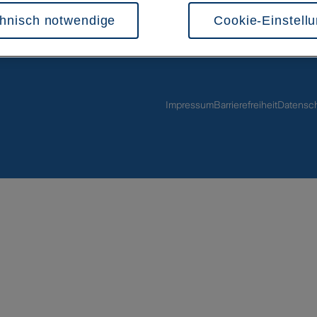
ieren sowie Ihre Betroffenenrechte nicht durchgesetzt werden können- Ihre Ein
hnisch notwendige
Cookie-Einstell
jederzeit über die Cookie Einstellungen mit Wirkung für die Zukunft widerrufen.
nen zu Cookies und der Widerrufsmöglichkeit finden Sie unter den folgenden Li
utz
Impressum