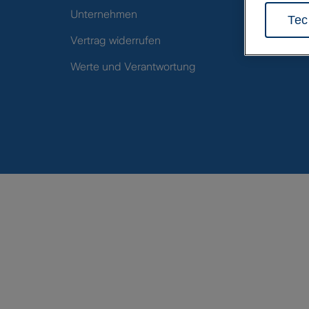
und analys
Tec
können Sie 
Informatio
Datensch