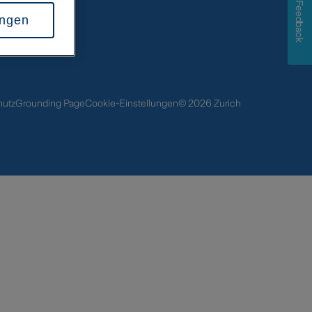
Feedback
willigung
ungen
 Weitere
nks