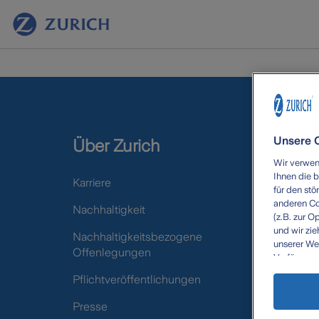
Unsere C
Wir verwen
Ihnen die 
für den stö
anderen Co
(z.B. zur O
und wir zie
unserer We
Verfügung z
die Datenv
ggf. auch 
Analytics) 
Datenschut