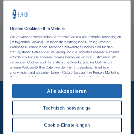
Über uns
Unsere Cookies - Ihre Vorteile
Wir verwenden verschiedene Arten von Cookies und ähnliche Technologien
(im folgenden Cookies), um Ihnen die bestmögliche Nutzung unserer
Webseite zu ermöglichen. Technisch notwendige Cookies sind für den
Christopher Pfab in Auerbach
störungsfreien Betrieb, die Steuerung und die Sicherheit unserer Webseite
erforderlich. Für alle anderen Cookies benötigen wir Ihre Zustimmung Wir
verwenden Cookies auch für statistische Zwecke, (z.B. zur Optimierung
Herzlich willkommen bei Ihrer Bezirksdirektion
unserer Webseite)- Ihre Daten werden hierfür pseudonymisiert bzw.
anonymisiert und wir ziehen keinen Rückschluss auf Ihre Person. Marketing
Christopher Pfab.
Cookies ermöglichen es uns, Ihnen auf unserer Webseite oder den
Webseiten anderer Anbieter, personalisierte Inhalte und Angebote zur
Unsere beliebtesten
Verfügung zu stellen. Mit einem Klick auf die Schaltfläche „Alle Cookies
Alle akzeptieren
akzeptieren' erlauben Sie uns die Datenverarbeitung durch sämtliche dieser
Versicherungen
Cookies durch uns oder unsere technologischen Partner, ggf. auch zu eigenen
Zwecken. Im Zusammenhang mit der Nutzung von Drittanbieter-Tools (z.B.
Technisch notwendige
Google Analytics) kann es zu einer Datenübermittlung in Länder kommen, die
kein mit der EU vergleichbares Datenschutzniveau aufweisen (z.B. USA). Es
besteht dort das Risiko, dass Behörden die Daten nutzen und analysieren
sowie Ihre Betroffenenrechte nicht durchgesetzt werden können- Ihre
Cookie-Einstellungen
Einwilligung können Sie jederzeit über die Cookie Einstellungen mit Wirkung
für die Zukunft widerrufen. Weitere Informationen zu Cookies und der