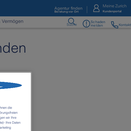
Meine Zurich
Agentur finden
Kundenportal
Beratung vor Ort
& Vermögen
Schaden
Suche
Kontakt
melden
inden
hnen die
örungsfreien
gen wir Ihre
e)- Ihre Daten
arketing