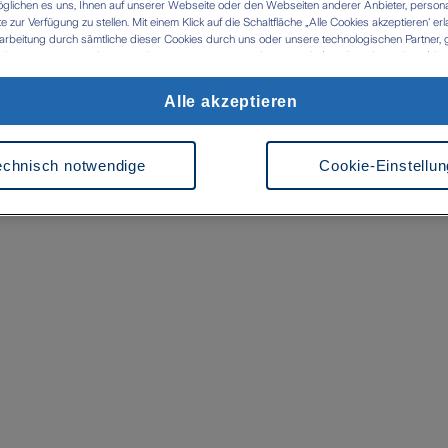
glichen es uns, Ihnen auf unserer Webseite oder den Webseiten anderer Anbieter, personali
zur Verfügung zu stellen. Mit einem Klick auf die Schaltfläche „Alle Cookies akzeptieren' er
arbeitung durch sämtliche dieser Cookies durch uns oder unsere technologischen Partner, g
ken. Im Zusammenhang mit der Nutzung von Drittanbieter-Tools (z.B. Google Analytics) kan
tlung in Länder kommen, die kein mit der EU vergleichbares Datenschutzniveau aufweisen (
 das Risiko, dass Behörden die Daten nutzen und analysieren sowie Ihre Betroffenenrechte n
Alle akzeptieren
 werden können- Ihre Einwilligung können Sie jederzeit über die Cookie Einstellungen mit Wi
rrufen. Weitere Informationen zu Cookies und der Widerrufsmöglichkeit finden Sie unter den
z
Impressum
echnisch notwendige
Cookie-Einstellu