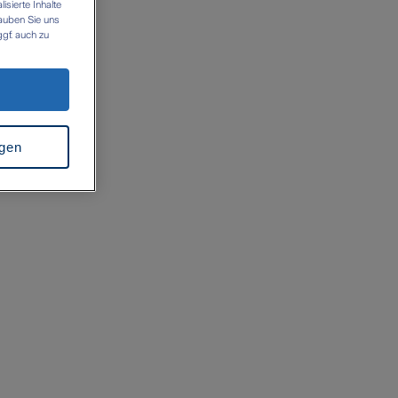
sierte Inhalte
lauben Sie uns
gf. auch zu
n es zu einer
z.B. USA). Es
icht
rkung für die
 folgenden Links
ngen