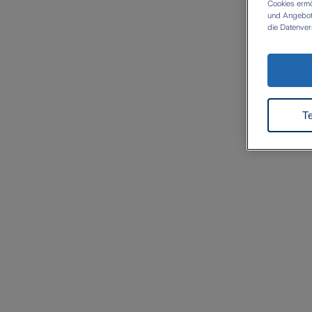
Cookies ermö
und Angebote 
die Datenver
eigenen Zwec
Datenübermit
besteht dort
durchgesetzt
Zukunft wide
Datenschut
T