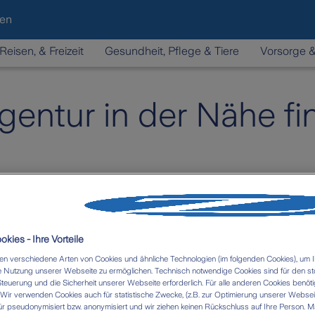
den
Reisen, & Freizeit
Gesundheit, Pflege & Tiere
Vorsorge 
gentur in der Nähe f
kies - Ihre Vorteile
n verschiedene Arten von Cookies und ähnliche Technologien (im folgenden Cookies), um I
 Nutzung unserer Webseite zu ermöglichen. Technisch notwendige Cookies sind für den st
Steuerung und die Sicherheit unserer Webseite erforderlich. Für alle anderen Cookies benöti
ir verwenden Cookies auch für statistische Zwecke, (z.B. zur Optimierung unserer Webseit
ür pseudonymisiert bzw. anonymisiert und wir ziehen keinen Rückschluss auf Ihre Person. M