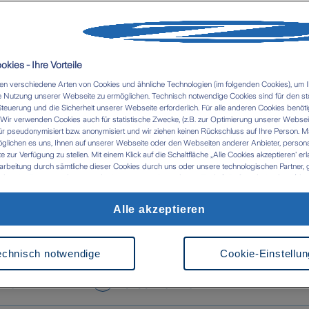
Termin vereinbar
kies - Ihre Vorteile
n verschiedene Arten von Cookies und ähnliche Technologien (im folgenden Cookies), um I
 Nutzung unserer Webseite zu ermöglichen. Technisch notwendige Cookies sind für den st
Steuerung und die Sicherheit unserer Webseite erforderlich. Für alle anderen Cookies benöti
ir verwenden Cookies auch für statistische Zwecke, (z.B. zur Optimierung unserer Webseit
ür pseudonymisiert bzw. anonymisiert und wir ziehen keinen Rückschluss auf Ihre Person. M
glichen es uns, Ihnen auf unserer Webseite oder den Webseiten anderer Anbieter, personali
zur Verfügung zu stellen. Mit einem Klick auf die Schaltfläche „Alle Cookies akzeptieren' er
Nachricht senden
Schaden melde
arbeitung durch sämtliche dieser Cookies durch uns oder unsere technologischen Partner, g
ken. Im Zusammenhang mit der Nutzung von Drittanbieter-Tools (z.B. Google Analytics) kan
tlung in Länder kommen, die kein mit der EU vergleichbares Datenschutzniveau aufweisen (
 das Risiko, dass Behörden die Daten nutzen und analysieren sowie Ihre Betroffenenrechte n
Alle akzeptieren
 werden können- Ihre Einwilligung können Sie jederzeit über die Cookie Einstellungen mit Wi
 in Berlin und Kremmen
rrufen. Weitere Informationen zu Cookies und der Widerrufsmöglichkeit finden Sie unter den
z
Impressum
echnisch notwendige
Cookie-Einstellu
obel-Str. 27
,
Tietzower Str. 20
,
3
Berlin
16766
Kremmen