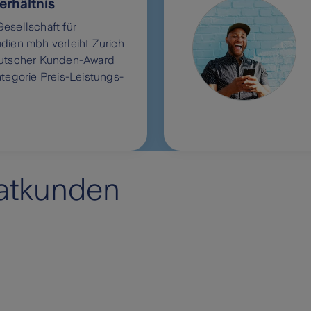
erhältnis
esellschaft für
dien mbh verleiht Zurich
eutscher Kunden-Award
ategorie Preis-Leistungs-
vatkunden