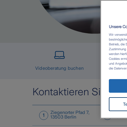
Unsere Coo
Wir verwende
bestmögliche
Betrieb, die 
Zustimmung W
werden hierf
Cookies ermö
und Angebote 
Videoberatung buchen
die Datenver
eigenen Zwec
Datenübermit
besteht dort
durchgesetzt
Kontaktieren Sie uns
Zukunft wide
Datenschut
T
Ziegenorter Pfad 7
,
Paul-Z
1
2
13503
Berlin
10367