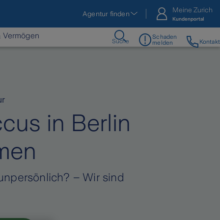
Meine Zurich
Agentur finden
Kundenportal
& Vermögen
Schaden
Suche
Kontakt
melden
ur
cus in Berlin
men
unpersönlich? – Wir sind